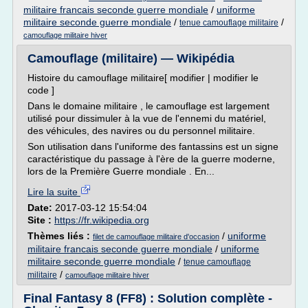
militaire francais seconde guerre mondiale
/
uniforme
militaire seconde guerre mondiale
/
/
tenue camouflage militaire
camouflage militaire hiver
Camouflage (militaire) — Wikipédia
Histoire du camouflage militaire[ modifier | modifier le
code ]
Dans le domaine militaire , le camouflage est largement
utilisé pour dissimuler à la vue de l'ennemi du matériel,
des véhicules, des navires ou du personnel militaire.
Son utilisation dans l'uniforme des fantassins est un signe
caractéristique du passage à l'ère de la guerre moderne,
lors de la Première Guerre mondiale . En...
Lire la suite
Date:
2017-03-12 15:54:04
Site :
https://fr.wikipedia.org
Thèmes liés :
/
uniforme
filet de camouflage militaire d'occasion
militaire francais seconde guerre mondiale
/
uniforme
militaire seconde guerre mondiale
/
tenue camouflage
/
militaire
camouflage militaire hiver
Final Fantasy 8 (FF8) : Solution complète -