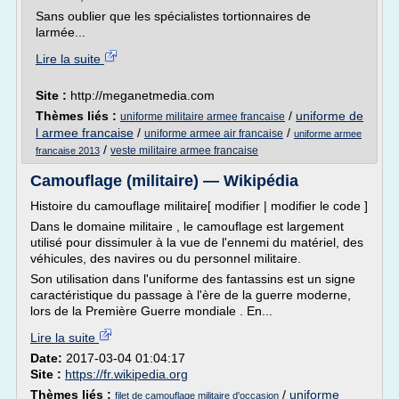
Sans oublier que les spécialistes tortionnaires de
larmée...
Lire la suite
Site :
http://meganetmedia.com
Thèmes liés :
/
uniforme de
uniforme militaire armee francaise
l armee francaise
/
/
uniforme armee air francaise
uniforme armee
/
veste militaire armee francaise
francaise 2013
Camouflage (militaire) — Wikipédia
Histoire du camouflage militaire[ modifier | modifier le code ]
Dans le domaine militaire , le camouflage est largement
utilisé pour dissimuler à la vue de l'ennemi du matériel, des
véhicules, des navires ou du personnel militaire.
Son utilisation dans l'uniforme des fantassins est un signe
caractéristique du passage à l'ère de la guerre moderne,
lors de la Première Guerre mondiale . En...
Lire la suite
Date:
2017-03-04 01:04:17
Site :
https://fr.wikipedia.org
Thèmes liés :
/
uniforme
filet de camouflage militaire d'occasion