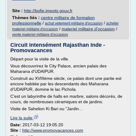
Site :
http://bofip.impots.gouv.fr
Thèmes liés :
centre militaire de formation
professionnelle
/
/
achat vetement militaire d'occasion
acheter
/
materiel militaire d'occasion
/
materiel militaire d'occasion
vente materiel militaire d'occasion
Circuit Intensément Rajasthan Inde -
Promovacances
Départ pour la visite de la ville.
Vous découvrirez le City Palace, ancien palais des
Maharana d'UDAIPUR.
Construit au XVIIIème siècle, ce palais dont une partie est
encore habitée par les descendants des Maharana
d'UDAIPUR, domine le lac Pichola.
C'est un labyrinthe de halls en marbre, salons décorés, de
cours, de nombreuses céramiques et de jardins.
Visite de Sahelion Ki Bari ou "Jardin...
Lire la suite
Date:
2017-03-12 19:05:20
Site :
http://www.promovacances.com