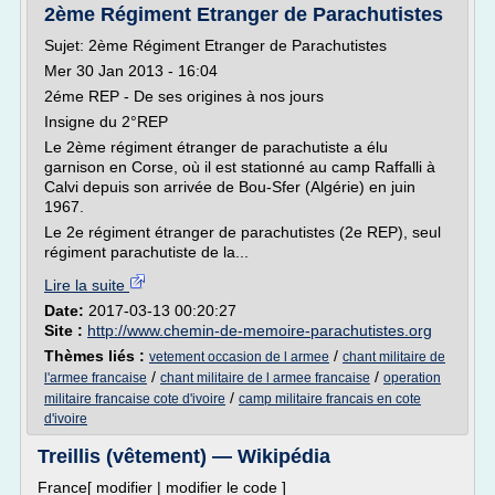
2ème Régiment Etranger de Parachutistes
Sujet: 2ème Régiment Etranger de Parachutistes
Mer 30 Jan 2013 - 16:04
2éme REP - De ses origines à nos jours
Insigne du 2°REP
Le 2ème régiment étranger de parachutiste a élu
garnison en Corse, où il est stationné au camp Raffalli à
Calvi depuis son arrivée de Bou-Sfer (Algérie) en juin
1967.
Le 2e régiment étranger de parachutistes (2e REP), seul
régiment parachutiste de la...
Lire la suite
Date:
2017-03-13 00:20:27
Site :
http://www.chemin-de-memoire-parachutistes.org
Thèmes liés :
/
vetement occasion de l armee
chant militaire de
/
/
l'armee francaise
chant militaire de l armee francaise
operation
/
militaire francaise cote d'ivoire
camp militaire francais en cote
d'ivoire
Treillis (vêtement) — Wikipédia
France[ modifier | modifier le code ]