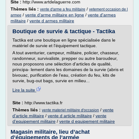
Site :
http://www.artdelaguerre.com
Thèmes liés :
/
vente d'arme a feu militaire
vetement occasion de l
/
vente d'arme militaire en ligne
/
vente d'armes
armee
militaire
/
vente d armes militaire
Boutique de survie & tactique - Tactika
Tactika est une boutique en ligne spécialisée dans le
matériel de survie et l'équipement tactique.
A tout aventurier, campeur, militaire, policier, chasseur,
randonneur, survivaliste, prepper ou autre baroudeur,
nous proposons une sélection d'articles de qualité,
principa- lement dans les domaines de la survie (abris et
bivouac, purification de l'eau, création du feu, kits de
survie, bug-out bags, survie en milieu...
Lire la suite
Site :
http://www.tactika.fr
Thèmes liés :
/
vente
vente materiel militaire d'occasion
d'article militaire
/
vente d article militaire
/
vente
d'equipement militaire
/
vente d equipement militaire
Magasin militaire, lieu d’achat
d’équipements de l’armée