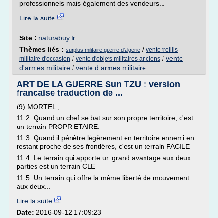
professionnels mais également des vendeurs...
Lire la suite
Site :
naturabuy.fr
Thèmes liés :
/
vente treillis
surplus militaire guerre d'algerie
/
/
vente
militaire d'occasion
vente d'objets militaires anciens
d'armes militaire
/
vente d armes militaire
ART DE LA GUERRE Sun TZU : version
francaise traduction de ...
(9) MORTEL ;
11.2. Quand un chef se bat sur son propre territoire, c'est
un terrain PROPRIETAIRE.
11.3. Quand il pénètre légèrement en territoire ennemi en
restant proche de ses frontières, c'est un terrain FACILE
11.4. Le terrain qui apporte un grand avantage aux deux
parties est un terrain CLE
11.5. Un terrain qui offre la même liberté de mouvement
aux deux...
Lire la suite
Date:
2016-09-12 17:09:23