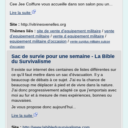
Cee Jee Coiffure vous accueille dans son salon pou un...
Lire la suite
Site :
http://vitrinesvenelles.org
Thèmes liés :
site de vente d'equipement militaire
/
vente
d'equipement militaire
/
vente d equipement militaire
/
equipement militaire d'occasion
/
vente surplus militaire suisse
d'occasion
Sac de survie pour une semaine - La Bible
du Survivalisme
Il existe sur internet des centaines de listes différentes sur
ce qu'il faut mettre dans un sac d'évacuation. Il y a
beaucoup de débats à ce sujet. J'ai eu la chance de
beaucoup me déplacer à pied et de vivre dans la nature.
J'ai donc progressivement adapté ce que j'emportais avec
moi au fur et à mesure de mes expériences, bonnes ou
mauvaises.
Je vous propose donc aujourd'hui...
Lire la suite
Site :
http://www.labibledusurvivalisme.com