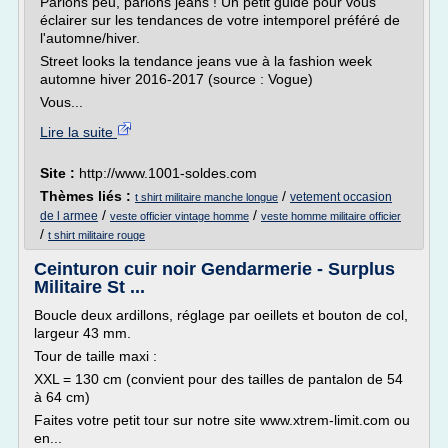
Parlons peu, parlons jeans ! Un petit guide pour vous
éclairer sur les tendances de votre intemporel préféré de
l'automne/hiver.
Street looks la tendance jeans vue à la fashion week
automne hiver 2016-2017 (source : Vogue)
Vous...
Lire la suite
Site :
http://www.1001-soldes.com
Thèmes liés :
/
vetement occasion
t shirt militaire manche longue
/
/
de l armee
veste officier vintage homme
veste homme militaire officier
/
t shirt militaire rouge
Ceinturon cuir noir Gendarmerie - Surplus
Militaire St ...
Boucle deux ardillons, réglage par oeillets et bouton de col,
largeur 43 mm.
Tour de taille maxi :
XXL = 130 cm (convient pour des tailles de pantalon de 54
à 64 cm)
Faites votre petit tour sur notre site www.xtrem-limit.com ou
en...