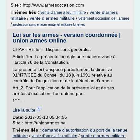
Site :
http://www.armesoccasion.com
Thèmes liés :
/
vente d'armes
vente d'arme a feu militaire
militaire
/
vente d armes militaire
/
vetement occasion de l armee
/
protection contre laser materiel militaire lunettes
Loi sur les armes - version coordonnée |
Union Armes Online
CHAPITRE Ier. - Dispositions générales.
Article 1er. La présente loi règle une matière visée à
l'article 78 de la Constitution.
La présente loi transpose partiellement la directive
91/477/CEE du Conseil du 18 juin 1991 relative au
contrôle de l'acquisition et de la détention d'armes.
Art. 2. Pour l'application de la présente loi et de ses
arrêtés d'exécution, l'on entend par :
1° "...
Lire la suite
Date:
2017-03-13 05:34:56
Site :
http://unionarmes.be
Thèmes liés :
demande d'autorisation du port de la tenue
militaire
/
/
vente d'armes militaire
vente d'arme a feu militaire