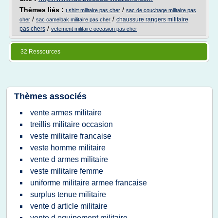
Thèmes liés :
/
t shirt militaire pas cher
sac de couchage militaire pas
/
/
chaussure rangers militaire
cher
sac camelbak militaire pas cher
/
pas chers
vetement militaire occasion pas cher
32 Ressources
Thèmes associés
vente armes militaire
treillis militaire occasion
veste militaire francaise
veste homme militaire
vente d armes militaire
veste militaire femme
uniforme militaire armee francaise
surplus tenue militaire
vente d article militaire
vente d equipement militaire