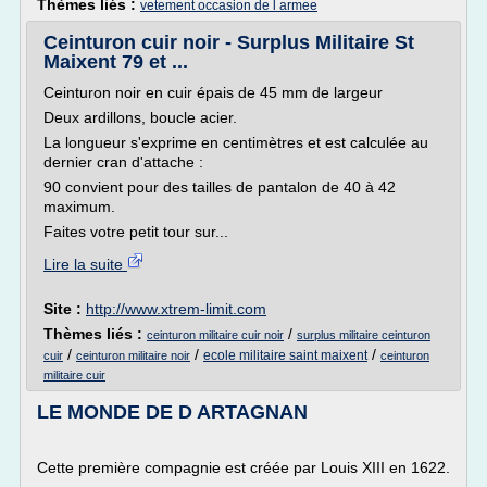
Thèmes liés :
vetement occasion de l armee
Ceinturon cuir noir - Surplus Militaire St
Maixent 79 et ...
Ceinturon noir en cuir épais de 45 mm de largeur
Deux ardillons, boucle acier.
La longueur s'exprime en centimètres et est calculée au
dernier cran d'attache :
90 convient pour des tailles de pantalon de 40 à 42
maximum.
Faites votre petit tour sur...
Lire la suite
Site :
http://www.xtrem-limit.com
Thèmes liés :
/
ceinturon militaire cuir noir
surplus militaire ceinturon
/
/
/
ecole militaire saint maixent
cuir
ceinturon militaire noir
ceinturon
militaire cuir
LE MONDE DE D ARTAGNAN
Cette première compagnie est créée par Louis XIII en 1622.