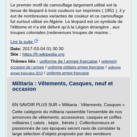
Le premier motif de camouflage largement utilisé est la
tenue de léopard à trois couleurs sur imprimés ( 1951 ), il y
eut de nombreuses variantes de couleur et ce camouflage
fut surtout utilisé en Algérie. Le léopard est un symbole de
l'élitisme et n'a été délivré qu'à la Légion étrangère , aux
troupes coloniales (redevenues troupes de marine...
Lire la suite
Date:
2017-03-04 01:30:30
Site :
https://fr.wikipedia.org
Thèmes liés :
uniforme de l armee francaise
/
vetement
/
/
occasion de l armee
uniforme militaire armee francaise
uniforme
/
uniforme armee francaise
armee francaise 2013
Militaria : Vêtements, Casques, neuf et
occasion
EN SAVOIR PLUS SUR « Militaria : Vêtements, Casques »
Cette catégorie du militaria rassemble l'ensemble de nos
annonces de vêtements, accessoires, casques et coiffes
militaires ( calots , képis , bérets ). Collectionneurs et
passionnés de ces époques seront ravis de constater la
large sélection d'objets proposés par des vendeurs