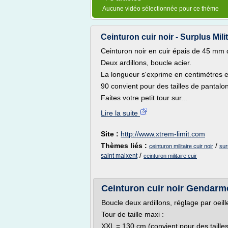
Aucune vidéo sélectionnée pour ce thème
Ceinturon cuir noir - Surplus Milit
Ceinturon noir en cuir épais de 45 mm 
Deux ardillons, boucle acier.
La longueur s'exprime en centimètres et
90 convient pour des tailles de pantal
Faites votre petit tour sur...
Lire la suite
Site :
http://www.xtrem-limit.com
Thèmes liés :
/
ceinturon militaire cuir noir
sur
/
saint maixent
ceinturon militaire cuir
Ceinturon cuir noir Gendarmeri
Boucle deux ardillons, réglage par oeil
Tour de taille maxi :
XXL = 130 cm (convient pour des taille