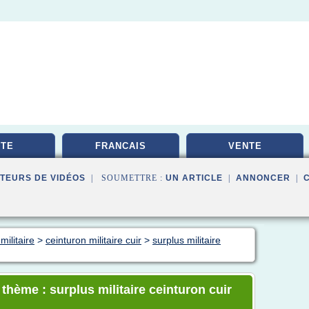
TE
FRANCAIS
VENTE
TEURS DE VIDÉOS
| SOUMETTRE :
UN ARTICLE
|
ANNONCER
|
militaire
>
ceinturon militaire cuir
>
surplus militaire
 thème : surplus militaire ceinturon cuir