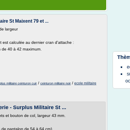
aire St Maixent 79 et ...
de largeur
 est calculée au dernier cran d'attache :
on de 40 à 42 maximum.
Thèm
e
s
oc
/
/
ecole militaire
plus militaire ceinturon cuir
ceinturon militaire noir
e - Surplus Militaire St ...
lets et bouton de col, largeur 43 mm.
s de pantalon de 54 à 64 cm)