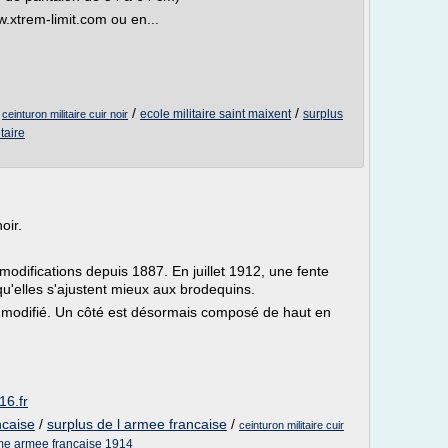
ww.xtrem-limit.com ou en...
/
/
/
ecole militaire saint maixent
surplus
ceinturon militaire cuir noir
itaire
oir.
 modifications depuis 1887. En juillet 1912, une fente
 qu'elles s'ajustent mieux aux brodequins.
t modifié. Un côté est désormais composé de haut en
16.fr
ncaise
/
surplus de l armee francaise
/
ceinturon militaire cuir
me armee francaise 1914