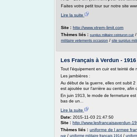
Faites votre petit tour sur notre site w
Lire la suite
Site :
http://www.xtrem-limit.com
Thèmes liés :
surplus militaire ceinturon cuir
/
militaire vetements occasion
site surplus mil
Les Français à Verdun - 1916
Tout l'équipement en cuir est teinté de n
Les jambières :
Au début de la guerre, elles ont subit 2
est ajoutée sur l'arrière au centre, afin
En juin 1913, le mode de fermeture es
bas de un...
Lire la suite
Date:
2015-11-03 21:47:50
Site :
http://www.lesfrancaisaverdun-19
Thèmes liés :
uniforme de l armee fra
/
/
uniforme militaire francais 1914
unifor
noir