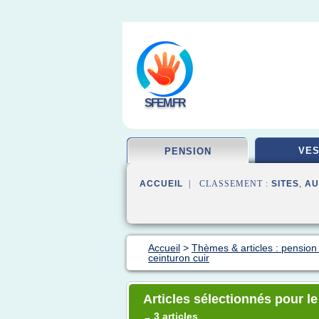
SFEM.FR
VES
PENSION
ACCUEIL
| CLASSEMENT :
SITES
,
AU
Accueil
>
Thèmes & articles : pension 
ceinturon cuir
Articles sélectionnés pour le
3 articles
→