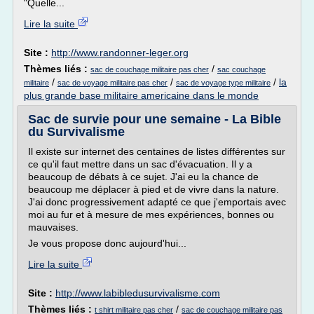
"Quelle...
Lire la suite
Site :
http://www.randonner-leger.org
Thèmes liés :
/
sac de couchage militaire pas cher
sac couchage
/
/
/
la
militaire
sac de voyage militaire pas cher
sac de voyage type militaire
plus grande base militaire americaine dans le monde
Sac de survie pour une semaine - La Bible
du Survivalisme
Il existe sur internet des centaines de listes différentes sur
ce qu'il faut mettre dans un sac d'évacuation. Il y a
beaucoup de débats à ce sujet. J'ai eu la chance de
beaucoup me déplacer à pied et de vivre dans la nature.
J'ai donc progressivement adapté ce que j'emportais avec
moi au fur et à mesure de mes expériences, bonnes ou
mauvaises.
Je vous propose donc aujourd'hui...
Lire la suite
Site :
http://www.labibledusurvivalisme.com
Thèmes liés :
/
t shirt militaire pas cher
sac de couchage militaire pas