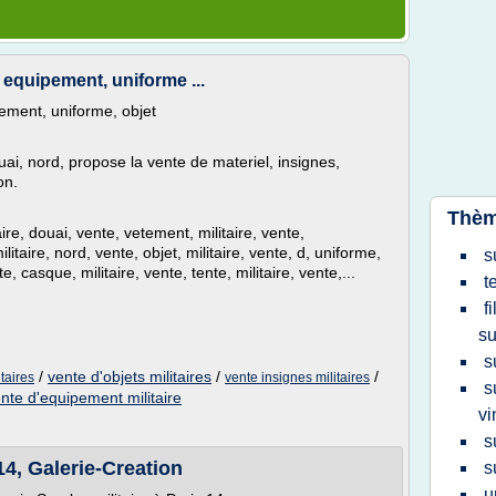
, equipement, uniforme ...
pement, uniforme, objet
uai, nord, propose la vente de materiel, insignes,
on.
Thèm
aire, douai, vente, vetement, militaire, vente,
litaire, nord, vente, objet, militaire, vente, d, uniforme,
s
te, casque, militaire, vente, tente, militaire, vente,...
t
f
su
s
/
vente d'objets militaires
/
/
taires
vente insignes militaires
s
nte d'equipement militaire
vi
s
, Galerie-Creation
s
u