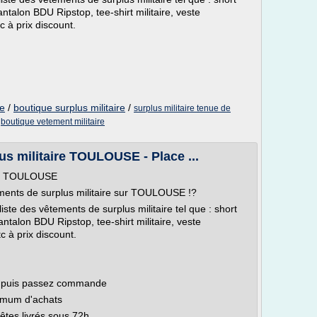
talon BDU Ripstop, tee-shirt militaire, veste
 à prix discount.
re
/
boutique surplus militaire
/
surplus militaire tenue de
/
boutique vetement militaire
s militaire TOULOUSE - Place ...
ire TOULOUSE
ments de surplus militaire sur TOULOUSE !?
liste des vêtements de surplus militaire tel que : short
talon BDU Ripstop, tee-shirt militaire, veste
 à prix discount.
nu puis passez commande
inimum d'achats
êtes livrés sous 72h