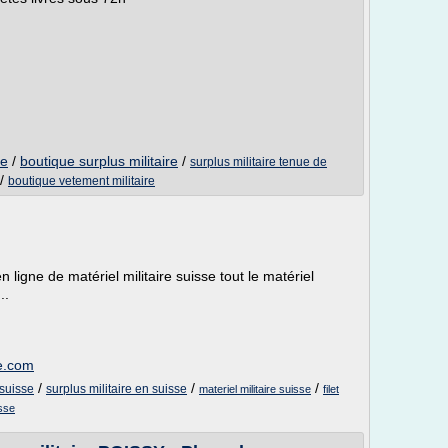
re
/
boutique surplus militaire
/
surplus militaire tenue de
/
boutique vetement militaire
n ligne de matériel militaire suisse tout le matériel
..
se.com
/
/
/
 suisse
surplus militaire en suisse
materiel militaire suisse
filet
isse