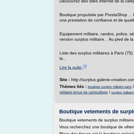
Découvrez des sites internet de la catég
Boutique propulsée par PrestaShop ... 
une prestation de confiance et de quali
Equipement militaire, randos, police, s
version surplus militaire... Au pied de l
Liste des surplus militaires à Paris (75
la...
Lire la suite
Site :
http://surplus.galerie-creation.co
Thèmes liés :
boutique surplus militaire paris
/
militaire tenue de camouflage
surplus militair
Boutique vetements de surpl
Boutique vetements de surplus milita
Vous recherchez une boutique de vête
Place des tireurs est la boutique spécial