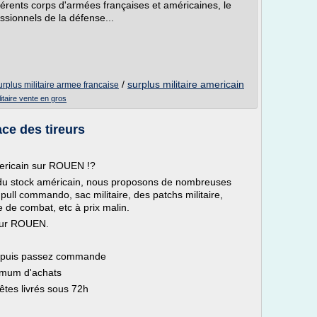
érents corps d'armées françaises et américaines, le
essionnels de la défense...
/
surplus militaire americain
urplus militaire armee francaise
litaire vente en gros
ce des tireurs
mericain sur ROUEN !?
isé du stock américain, nous proposons de nombreuses
e, pull commando, sac militaire, des patchs militaire,
ue de combat, etc à prix malin.
sur ROUEN.
nu puis passez commande
nimum d'achats
tes livrés sous 72h