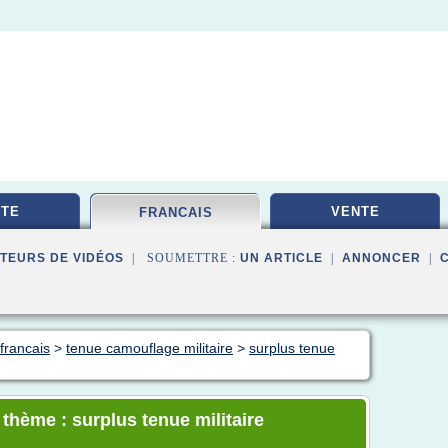
TE
VENTE
FRANCAIS
TEURS DE VIDÉOS
| SOUMETTRE :
UN ARTICLE
|
ANNONCER
|
 francais
>
tenue camouflage militaire
>
surplus tenue
 thème : surplus tenue militaire