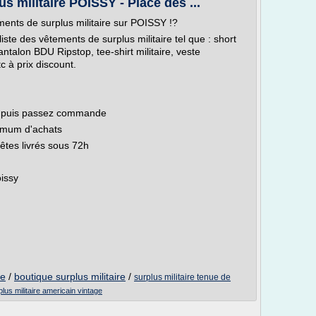
s militaire POISSY - Place des ...
ents de surplus militaire sur POISSY !?
liste des vêtements de surplus militaire tel que : short
talon BDU Ripstop, tee-shirt militaire, veste
 à prix discount.
nu puis passez commande
inimum d'achats
êtes livrés sous 72h
issy
re
/
boutique surplus militaire
/
surplus militaire tenue de
plus militaire americain vintage