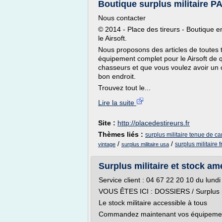
Boutique surplus militaire PA
Nous contacter
© 2014 - Place des tireurs - Boutique en 
le Airsoft.
Nous proposons des articles de toutes ta
équipement complet pour le Airsoft de q
chasseurs et que vous voulez avoir un c
bon endroit.
Trouvez tout le...
Lire la suite
Site :
http://placedestireurs.fr
Thèmes liés :
surplus militaire tenue de c
/
/
surplus militaire 
vintage
surplus militaire usa
Surplus militaire et stock am
Service client : 04 67 22 20 10 du lun
VOUS ÊTES ICI : DOSSIERS / Surplus mi
Le stock militaire accessible à tous
Commandez maintenant vos équipement