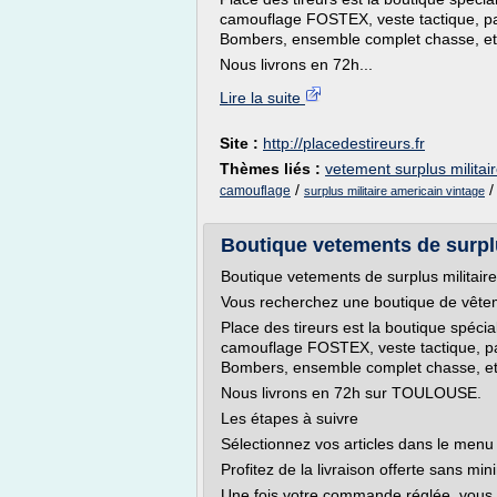
camouflage FOSTEX, veste tactique, pan
Bombers, ensemble complet chasse, etc
Nous livrons en 72h...
Lire la suite
Site :
http://placedestireurs.fr
Thèmes liés :
vetement surplus militai
/
camouflage
surplus militaire americain vintage
Boutique vetements de surplu
Boutique vetements de surplus milita
Vous recherchez une boutique de vête
Place des tireurs est la boutique spécia
camouflage FOSTEX, veste tactique, pan
Bombers, ensemble complet chasse, etc
Nous livrons en 72h sur TOULOUSE.
Les étapes à suivre
Sélectionnez vos articles dans le me
Profitez de la livraison offerte sans m
Une fois votre commande réglée, vous 