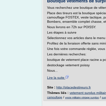
Boutique vetements de surplu
Vous recherchez une boutique de vêtem
Place des tireurs est la boutique spécia
camouflage FOSTEX, veste tactique, pan
Bombers, ensemble complet chasse, etc
Nous livrons en 72h sur POISSY.
Les étapes à suivre
Sélectionnez vos articles dans le me
Profitez de la livraison offerte sans m
Une fois votre commande réglée, vous 
Les dernières recherches:
boutique de vetement place racine a po
destockage vetement poissy
Nous...
Lire la suite
Site :
http://placedestireurs.fr
Thèmes liés :
vetement surplus militai
/
/
camouflage
veste militaire vintage surplus
sur