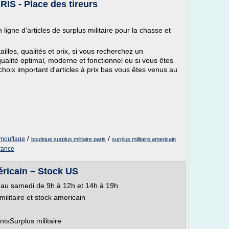
RIS - Place des tireurs
ligne d'articles de surplus militaire pour la chasse et
illes, qualités et prix, si vous recherchez un
ualité optimal, moderne et fonctionnel ou si vous êtes
hoix important d'articles à prix bas vous êtes venus au
/
/
amouflage
boutique surplus militaire paris
surplus militaire americain
france
éricain – Stock US
di au samedi de 9h à 12h et 14h à 19h
litaire et stock americain
sSurplus militaire