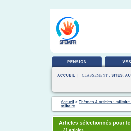
SFEM.FR
PENSION
VES
ACCUEIL
| CLASSEMENT :
SITES
,
AU
Accueil
>
Thèmes & articles : militaire
militaire
Articles sélectionnés pour le
21 articles
→