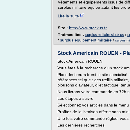
Vêtements et équipements issus de diff
surplus militaire équipe autant les prof
Lire la suite
Site :
http://www.stockus.fr
Thèmes liés :
/
surplus militaire stock us
s
/
surplus equipement militaire
/
surplus mi
Stock Americain ROUEN - Pla
Stock Americain ROUEN
Vous êtes à la recherche d'un stock a
Placedestireurs.fr est le site spécial
références tel que : des treillis militair
blousons d'aviateur, gilet tactique, ten
Nous livrons votre commande en 72h 
Les étapes à suivre
Sélectionnez vos articles dans le me
Profitez de la livraison offerte sans mi
Une fois votre commande réglée, vous ê
Les dernières recherches: