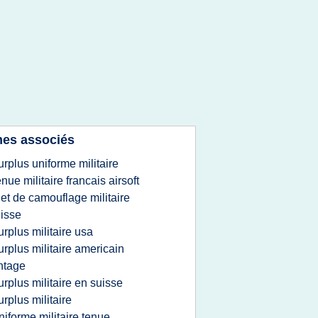
es associés
urplus uniforme militaire
enue militaire francais airsoft
ilet de camouflage militaire
isse
urplus militaire usa
urplus militaire americain
ntage
urplus militaire en suisse
urplus militaire
niforme militaire tenue