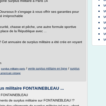
orie Surplus militaire à Paris 14
v
v
Doursoux.fr s'engage à vous offrir ses garanties pour
té irréprochable
v
v
écurité, chasse et pêche, une autre formule sportive
v
a place de la République avec ...
v
v
) ! Cet annuaire de surplus militaire a été crée en voyant
m
/
/
/
vente surplus militaire en ligne
surplus
surplus militaire paris
e americain vintage
us militaire FONTAINEBLEAU ...
ire FONTAINEBLEAU
ments de surplus militaire sur FONTAINEBLEAU !?
iste des vêtements de surplus militaire tel que : short