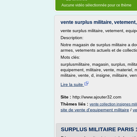
Aucune vidéo sélectionnée pour ce thème
vente surplus militaire, vetement
vente surplus militaire, vetement, equi
Description:
Notre magasin de surplus militaire a do
armes, vetements actuels et de collecti
Mots clés:
surplusmilitaire, magasin, surplus, milit
equipement, militaire, vente, materiel, mi
militaire, vente, d, insigne, militaire, ven
Lire la suite
Site :
http://www.ajouter32.com
Thèmes liés :
vente collection insignes mili
site de vente d'equipement militaire
/
ve
SURPLUS MILITAIRE PARIS 14