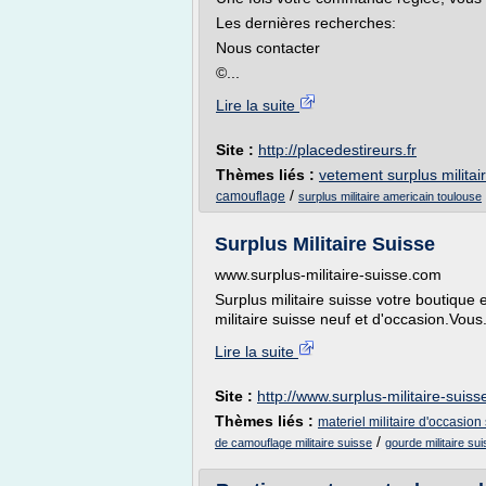
Les dernières recherches:
Nous contacter
©...
Lire la suite
Site :
http://placedestireurs.fr
Thèmes liés :
vetement surplus militai
/
camouflage
surplus militaire americain toulouse
Surplus Militaire Suisse
www.surplus-militaire-suisse.com
Surplus militaire suisse votre boutique e
militaire suisse neuf et d'occasion.Vous.
Lire la suite
Site :
http://www.surplus-militaire-suis
Thèmes liés :
materiel militaire d'occasion
/
de camouflage militaire suisse
gourde militaire su