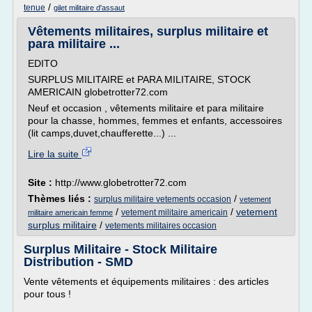
/
tenue
gilet militaire d'assaut
Vêtements militaires, surplus militaire et
para militaire ...
EDITO
SURPLUS MILITAIRE et PARA MILITAIRE, STOCK
AMERICAIN globetrotter72.com
Neuf et occasion , vêtements militaire et para militaire
pour la chasse, hommes, femmes et enfants, accessoires
(lit camps,duvet,chaufferette...) ...
Lire la suite
Site :
http://www.globetrotter72.com
Thèmes liés :
/
surplus militaire vetements occasion
vetement
/
/
vetement
vetement militaire americain
militaire americain femme
surplus militaire
/
vetements militaires occasion
Surplus Militaire - Stock Militaire
Distribution - SMD
Vente vêtements et équipements militaires : des articles
pour tous !