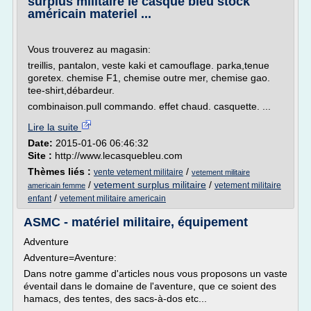
surplus militaire le casque bleu stock
américain materiel ...
Vous trouverez au magasin:
treillis, pantalon, veste kaki et camouflage. parka,tenue
goretex. chemise F1, chemise outre mer, chemise gao.
tee-shirt,débardeur.
combinaison.pull commando. effet chaud. casquette. ...
Lire la suite
Date:
2015-01-06 06:46:32
Site :
http://www.lecasquebleu.com
Thèmes liés :
/
vente vetement militaire
vetement militaire
/
vetement surplus militaire
/
vetement militaire
americain femme
/
enfant
vetement militaire americain
ASMC - matériel militaire, équipement
Adventure
Adventure=Aventure:
Dans notre gamme d'articles nous vous proposons un vaste
éventail dans le domaine de l'aventure, que ce soient des
hamacs, des tentes, des sacs-à-dos etc...