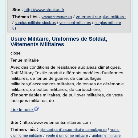
Site :
http://www.stockus.fr
Thèmes liés :
/
vetement surplus militaire
vetement militaire us
/
/
/
surplus militaire stock us
vetement militaires
surplus militaire
us
Usure Militaire, Uniformes de Soldat,
Vêtements Militaires
close
Tenue militaire
Avec des conditions de résistance aux aléas climatiques,
Raff Military Textile produit différents modèles d'uniformes
militaires, de tenue de guerre, de camouflages
militaires,d'accessoires militaires, de tenues de cérémonie
militaires, de bottes militaires, de cartouchière,
d'imperméables militaires, de pull over militaires, de veste
tactiques militaires, de...
Lire la suite
Site :
http://www.vetementsmilitaires.com
Thèmes liés :
/
vente
gilet tactique d'assaut militaire camouflage ce
/
/
d'uniforme militaire
vente d uniforme militaire
uniforme militaire