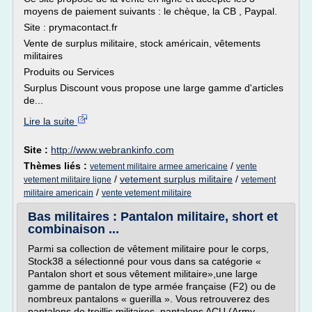
moyens de paiement suivants : le chèque, la CB , Paypal.
Site : prymacontact.fr
Vente de surplus militaire, stock américain, vêtements
militaires
Produits ou Services
Surplus Discount vous propose une large gamme d'articles
de...
Lire la suite
Site :
http://www.webrankinfo.com
Thèmes liés :
/
vetement militaire armee americaine
vente
/
vetement surplus militaire
/
vetement militaire ligne
vetement
/
militaire americain
vente vetement militaire
Bas militaires : Pantalon militaire, short et
combinaison ...
Parmi sa collection de vêtement militaire pour le corps,
Stock38 a sélectionné pour vous dans sa catégorie «
Pantalon short et sous vêtement militaire»,une large
gamme de pantalon de type armée française (F2) ou de
nombreux pantalons « guerilla ». Vous retrouverez des
pantalons de treillis militaires, pantalons ACU (Army