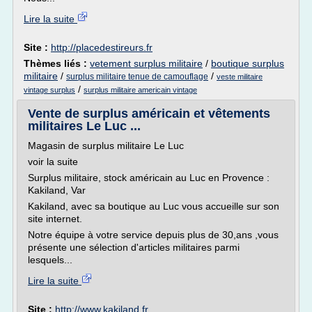
Lire la suite
Site :
http://placedestireurs.fr
Thèmes liés :
vetement surplus militaire
/
boutique surplus
militaire
/
/
surplus militaire tenue de camouflage
veste militaire
/
vintage surplus
surplus militaire americain vintage
Vente de surplus américain et vêtements
militaires Le Luc ...
Magasin de surplus militaire Le Luc
voir la suite
Surplus militaire, stock américain au Luc en Provence :
Kakiland, Var
Kakiland, avec sa boutique au Luc vous accueille sur son
site internet.
Notre équipe à votre service depuis plus de 30,ans ,vous
présente une sélection d'articles militaires parmi
lesquels...
Lire la suite
Site :
http://www.kakiland.fr