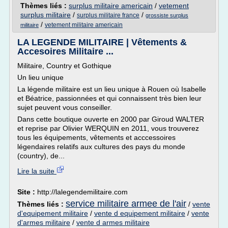
Thèmes liés :
surplus militaire americain
/
vetement
surplus militaire
/
/
surplus militaire france
grossiste surplus
/
vetement militaire americain
militaire
LA LEGENDE MILITAIRE | Vêtements &
Accesoires Militaire ...
Militaire, Country et Gothique
Un lieu unique
La légende militaire est un lieu unique à Rouen où Isabelle
et Béatrice, passionnées et qui connaissent très bien leur
sujet peuvent vous conseiller.
Dans cette boutique ouverte en 2000 par Giroud WALTER
et reprise par Olivier WERQUIN en 2011, vous trouverez
tous les équipements, vêtements et acccessoires
légendaires relatifs aux cultures des pays du monde
(country), de...
Lire la suite
Site :
http://lalegendemilitaire.com
service militaire armee de l'air
Thèmes liés :
/
vente
d'equipement militaire
/
vente d equipement militaire
/
vente
d'armes militaire
/
vente d armes militaire