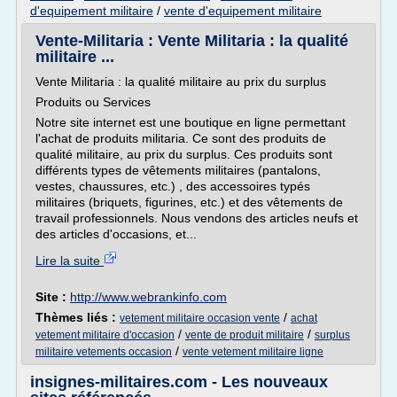
d'equipement militaire
/
vente d'equipement militaire
Vente-Militaria : Vente Militaria : la qualité
militaire ...
Vente Militaria : la qualité militaire au prix du surplus
Produits ou Services
Notre site internet est une boutique en ligne permettant
l'achat de produits militaria. Ce sont des produits de
qualité militaire, au prix du surplus. Ces produits sont
différents types de vêtements militaires (pantalons,
vestes, chaussures, etc.) , des accessoires typés
militaires (briquets, figurines, etc.) et des vêtements de
travail professionnels. Nous vendons des articles neufs et
des articles d'occasions, et...
Lire la suite
Site :
http://www.webrankinfo.com
Thèmes liés :
/
vetement militaire occasion vente
achat
/
/
vetement militaire d'occasion
vente de produit militaire
surplus
/
militaire vetements occasion
vente vetement militaire ligne
insignes-militaires.com - Les nouveaux