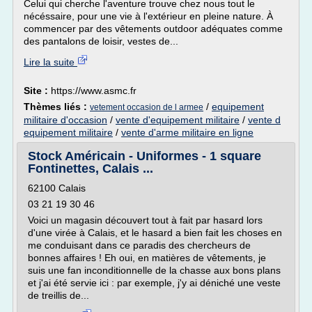
Celui qui cherche l'aventure trouve chez nous tout le
nécéssaire, pour une vie à l'extérieur en pleine nature. À
commencer par des vêtements outdoor adéquates comme
des pantalons de loisir, vestes de...
Lire la suite
Site :
https://www.asmc.fr
Thèmes liés :
/
equipement
vetement occasion de l armee
militaire d'occasion
/
vente d'equipement militaire
/
vente d
equipement militaire
/
vente d'arme militaire en ligne
Stock Américain - Uniformes - 1 square
Fontinettes, Calais ...
62100 Calais
03 21 19 30 46
Voici un magasin découvert tout à fait par hasard lors
d'une virée à Calais, et le hasard a bien fait les choses en
me conduisant dans ce paradis des chercheurs de
bonnes affaires ! Eh oui, en matières de vêtements, je
suis une fan inconditionnelle de la chasse aux bons plans
et j'ai été servie ici : par exemple, j'y ai déniché une veste
de treillis de...