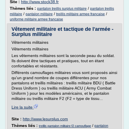
Site :
http://www.stock38.fr
Thèmes liés :
/
pantalon treillis surplus militaire
pantalon treillis
/
/
/
militaire
pantalon militaire
treillis militaire armee francaise
uniforme militaire armee francaise
Vêtement militaire et tactique de l'armée -
Surplus militaire
Vêtements militaires
Vêtements militaires
Les vêtements militaires sont la seconde peau du soldat.
Ils doivent être tactiques et pratiques, tout en étant
confortables et résistants.
Différents camouflages militaires vous sont proposés ainsi
qu'un grand nombre de coupes différentes pour nos
pantalons et treillis militaires : treillis militaire BDU ( Battle
Dress Uniform ) ou treillis miliitaire ACU ( Army Combat
Uniform ) pour les modèles américains, et le pantalon
militaire ou treillis militaire F2 (F2 = type de tissu...
Lire la suite
Site :
http://www.lesurplus.com
Thèmes liés :
/
pantalon
treillis pantalon militaire f2 camouflage