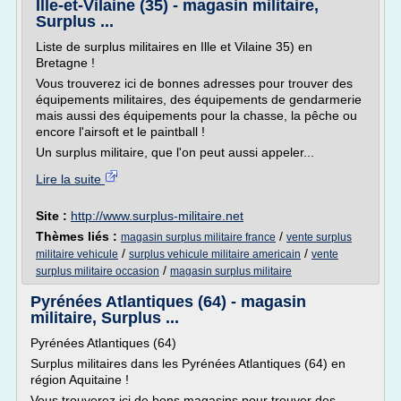
Ille-et-Vilaine (35) - magasin militaire,
Surplus ...
Liste de surplus militaires en Ille et Vilaine 35) en
Bretagne !
Vous trouverez ici de bonnes adresses pour trouver des
équipements militaires, des équipements de gendarmerie
mais aussi des équipements pour la chasse, la pêche ou
encore l'airsoft et le paintball !
Un surplus militaire, que l'on peut aussi appeler...
Lire la suite
Site :
http://www.surplus-militaire.net
Thèmes liés :
/
magasin surplus militaire france
vente surplus
/
/
militaire vehicule
surplus vehicule militaire americain
vente
/
surplus militaire occasion
magasin surplus militaire
Pyrénées Atlantiques (64) - magasin
militaire, Surplus ...
Pyrénées Atlantiques (64)
Surplus militaires dans les Pyrénées Atlantiques (64) en
région Aquitaine !
Vous trouverez ici de bons magasins pour trouver des