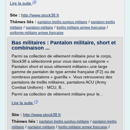
Lire la suite
Site :
http://www.stock38.fr
Thèmes liés :
/
pantalon treillis surplus militaire
pantalon treillis
/
/
/
militaire
pantalon militaire
treillis militaire armee francaise
uniforme militaire armee francaise
Bas militaires : Pantalon militaire, short et
combinaison ...
Parmi sa collection de vêtement militaire pour le corps,
Stock38 a sélectionné pour vous dans sa catégorie «
Pantalon short et sous vêtement militaire»,une large
gamme de pantalon de type armée française (F2) ou de
nombreux pantalons « guerilla ». Vous retrouverez des
pantalons de treillis militaires, pantalons ACU (Army
Combat Uniform) - MCU, B...
Parmi sa collection de vêtement militaire pour le...
Lire la suite
Site :
http://www.stock38.fr
Thèmes liés :
/
pantalon treillis surplus militaire
pantalon treillis
/
/
/
militaire
pantalon militaire
treillis militaire armee francaise