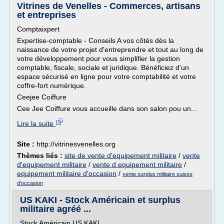
Vitrines de Venelles - Commerces, artisans
et entreprises
Comptaixpert
Expertise-comptable - Conseils A vos côtés dès la
naissance de votre projet d'entreprendre et tout au long de
votre développement pour vous simplifier la gestion
comptable, fiscale, sociale et juridique. Bénéficiez d'un
espace sécurisé en ligne pour votre comptabilité et votre
coffre-fort numérique.
Ceejee Coiffure
Cee Jee Coiffure vous accueille dans son salon pou un...
Lire la suite
Site :
http://vitrinesvenelles.org
Thèmes liés :
site de vente d'equipement militaire
/
vente
d'equipement militaire
/
vente d equipement militaire
/
equipement militaire d'occasion
/
vente surplus militaire suisse
d'occasion
US KAKI - Stock Américain et surplus
militaire agréé ...
Stock Américain US KAKI