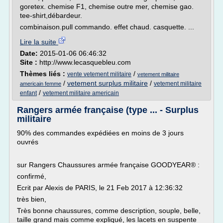
goretex. chemise F1, chemise outre mer, chemise gao.
tee-shirt,débardeur.
combinaison.pull commando. effet chaud. casquette. ...
Lire la suite
Date:
2015-01-06 06:46:32
Site :
http://www.lecasquebleu.com
Thèmes liés :
/
vente vetement militaire
vetement militaire
/
vetement surplus militaire
/
vetement militaire
americain femme
/
enfant
vetement militaire americain
Rangers armée française (type ... - Surplus
militaire
90% des commandes expédiées en moins de 3 jours
ouvrés
sur Rangers Chaussures armée française GOODYEAR® :
confirmé,
Ecrit par Alexis de PARIS, le 21 Feb 2017 à 12:36:32
très bien,
Très bonne chaussures, comme description, souple, belle,
taille grand mais comme expliqué, les lacets en suspente