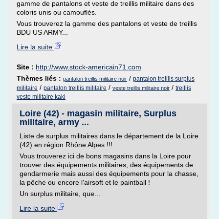
gamme de pantalons et veste de treillis militaire dans des
coloris unis ou camouflés.
Vous trouverez la gamme des pantalons et veste de treillis
BDU US ARMY...
Lire la suite
Site :
http://www.stock-americain71.com
Thèmes liés :
/
pantalon treillis surplus
pantalon treillis militaire noir
/
/
/
militaire
pantalon treillis militaire
treillis
veste treillis militaire noir
veste militaire kaki
Loire (42) - magasin militaire, Surplus
militaire, army ...
Liste de surplus militaires dans le département de la Loire
(42) en région Rhône Alpes !!!
Vous trouverez ici de bons magasins dans la Loire pour
trouver des équipements militaires, des équipements de
gendarmerie mais aussi des équipements pour la chasse,
la pêche ou encore l'airsoft et le paintball !
Un surplus militaire, que...
Lire la suite