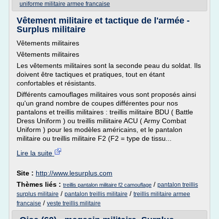
uniforme militaire armee francaise
Vêtement militaire et tactique de l'armée -
Surplus militaire
Vêtements militaires
Vêtements militaires
Les vêtements militaires sont la seconde peau du soldat. Ils
doivent être tactiques et pratiques, tout en étant
confortables et résistants.
Différents camouflages militaires vous sont proposés ainsi
qu'un grand nombre de coupes différentes pour nos
pantalons et treillis militaires : treillis militaire BDU ( Battle
Dress Uniform ) ou treillis miliitaire ACU ( Army Combat
Uniform ) pour les modèles américains, et le pantalon
militaire ou treillis militaire F2 (F2 = type de tissu...
Lire la suite
Site :
http://www.lesurplus.com
Thèmes liés :
/
pantalon treillis
treillis pantalon militaire f2 camouflage
/
/
surplus militaire
pantalon treillis militaire
treillis militaire armee
/
francaise
veste treillis militaire