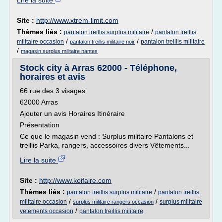
Lire la suite
Site :
http://www.xtrem-limit.com
Thèmes liés :
/
pantalon treillis surplus militaire
pantalon treillis
/
/
militaire occasion
pantalon treillis militaire
pantalon treillis militaire noir
/
magasin surplus militaire nantes
Stock city à Arras 62000 - Téléphone,
horaires et avis
66 rue des 3 visages
62000 Arras
Ajouter un avis Horaires Itinéraire
Présentation
Ce que le magasin vend : Surplus militaire Pantalons et
treillis Parka, rangers, accessoires divers Vêtements...
Lire la suite
Site :
http://www.koifaire.com
Thèmes liés :
/
pantalon treillis surplus militaire
pantalon treillis
/
/
militaire occasion
surplus militaire
surplus militaire rangers occasion
/
vetements occasion
pantalon treillis militaire