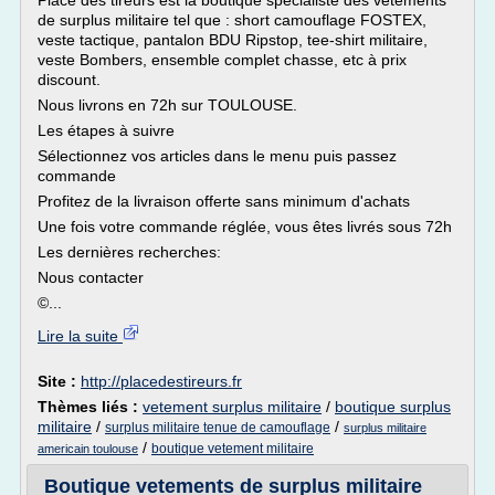
Place des tireurs est la boutique spécialiste des vêtements
de surplus militaire tel que : short camouflage FOSTEX,
veste tactique, pantalon BDU Ripstop, tee-shirt militaire,
veste Bombers, ensemble complet chasse, etc à prix
discount.
Nous livrons en 72h sur TOULOUSE.
Les étapes à suivre
Sélectionnez vos articles dans le menu puis passez
commande
Profitez de la livraison offerte sans minimum d'achats
Une fois votre commande réglée, vous êtes livrés sous 72h
Les dernières recherches:
Nous contacter
©...
Lire la suite
Site :
http://placedestireurs.fr
Thèmes liés :
vetement surplus militaire
/
boutique surplus
militaire
/
/
surplus militaire tenue de camouflage
surplus militaire
/
boutique vetement militaire
americain toulouse
Boutique vetements de surplus militaire