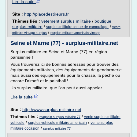
Lire la suite
Site :
http://placedestireurs.fr
Thèmes liés :
vetement surplus militaire
/
boutique
surplus militaire
/
/
surplus militaire tenue de camouflage
veste
/
militaire vintage surplus
surplus militaire americain vintage
Seine et Marne (77) - surplus-militaire.net
Surplus militaire en Seine et Marne (77) en région
parisienne !
Vous trouverez ici de bonnes adresses pour trouver des
équipements militaires, des équipements de gendarmerie
mais aussi des équipements pour la chasse, la pêche ou
encore l'airsoft et le paintball !
Un surplus militaire, que l'on peut aussi appeler...
Lire la suite
Site :
http://www.surplus-militaire.net
Thèmes liés :
/
vente surplus militaire
magasin surplus militaire 77
/
/
vehicule
surplus vehicule militaire americain
vente surplus
/
militaire occasion
surplus militaire 77