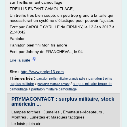
sur Treillis enfant camouflage :
TREILLIS ENFANT CAMOUFLAGE,
Un treillis très bien coupé, un peu trop grand à la taille qui
nécessiterait un système d'élastique pour pouvoir l'ajuster.
Ecrit par CAROLE CYRILLE de FIRMINY, le 12 Jan 2017 à
21:40:42
Pantalon,
Panlaton bien fini Mon fils adore
Ecrit par Johnny de FRANCHEVAL, le 04...
Lire la suite
Site :
http://www.projet13.com
Thèmes liés :
/
pantalon treillis
pantalon treillis militaire grande taille
/
/
surplus militaire
surplus militaire tenue de
pantalon militaire enfant
/
camouflage
pantalon militaire camouflage
PRYMACONTACT : surplus militaire, stock
américain ...
Lampes torches , Jumelles , Emetteurs-récepteurs ,
Montres , Lunettes et Masques tactiques
Le loisir plein air