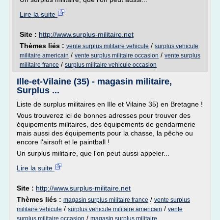
Lire la suite
Site :
http://www.surplus-militaire.net
Thèmes liés :
/
vente surplus militaire vehicule
surplus vehicule
/
/
militaire americain
vente surplus militaire occasion
vente surplus
/
militaire france
surplus militaire vehicule occasion
Ille-et-Vilaine (35) - magasin militaire,
Surplus ...
Liste de surplus militaires en Ille et Vilaine 35) en Bretagne !
Vous trouverez ici de bonnes adresses pour trouver des
équipements militaires, des équipements de gendarmerie
mais aussi des équipements pour la chasse, la pêche ou
encore l'airsoft et le paintball !
Un surplus militaire, que l'on peut aussi appeler...
Lire la suite
Site :
http://www.surplus-militaire.net
Thèmes liés :
/
magasin surplus militaire france
vente surplus
/
/
militaire vehicule
surplus vehicule militaire americain
vente
/
surplus militaire occasion
magasin surplus militaire