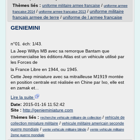
Thèmes liés :
/
uniforme militaire armee francaise
uniforme armee
/
/
uniforme militaire
francaise 2014
uniforme armee francaise 2013
francais armee de terre
/
uniforme de l armee francaise
GENIEMINI
n°01. éch: 1/43.
La Jeep Willys MB avec sa remorque Bantam que
commercialise les éditions Atlas est un véhicule utilisé par
les Forces de
la France Libre en 1944, ou 1945.
Cette Jeep miniature avec sa mitrailleuse M1919 montée
en position centrale est réalisée en Chine par Ixo, elle est
en zamak et...
Lire la suite
Date:
2015-01-16 11:52:42
Site :
http://genieminiature.com
Thèmes liés :
/
vehicule de
recherche vehicule militaire de collection
/
collection miniature militaire
vehicule militaire americain seconde
/
/
guerre mondiale
vente vehicule militaire blinde
vente vehicule militaire
2eme guerre mondiale