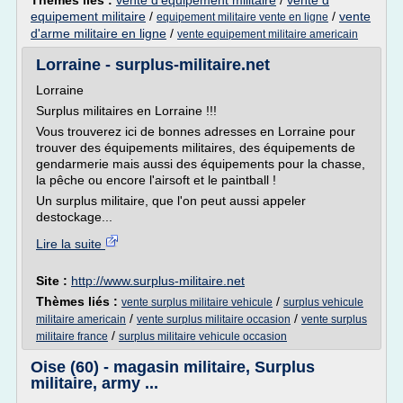
Thèmes liés :
vente d'equipement militaire
/
vente d
equipement militaire
/
/
vente
equipement militaire vente en ligne
d'arme militaire en ligne
/
vente equipement militaire americain
Lorraine - surplus-militaire.net
Lorraine
Surplus militaires en Lorraine !!!
Vous trouverez ici de bonnes adresses en Lorraine pour
trouver des équipements militaires, des équipements de
gendarmerie mais aussi des équipements pour la chasse,
la pêche ou encore l'airsoft et le paintball !
Un surplus militaire, que l'on peut aussi appeler
destockage...
Lire la suite
Site :
http://www.surplus-militaire.net
Thèmes liés :
/
vente surplus militaire vehicule
surplus vehicule
/
/
militaire americain
vente surplus militaire occasion
vente surplus
/
militaire france
surplus militaire vehicule occasion
Oise (60) - magasin militaire, Surplus
militaire, army ...