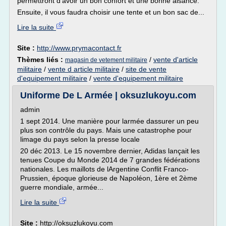
permettront d'avoir un bon confort et une bonne aisance.
Ensuite, il vous faudra choisir une tente et un bon sac de...
Lire la suite
Site :
http://www.prymacontact.fr
Thèmes liés :
/
vente d'article
magasin de vetement militaire
militaire
/
vente d article militaire
/
site de vente
d'equipement militaire
/
vente d'equipement militaire
Uniforme De L Armée | oksuzlukoyu.com
admin
1 sept 2014. Une manière pour larmée dassurer un peu
plus son contrôle du pays. Mais une catastrophe pour
limage du pays selon la presse locale
20 déc 2013. Le 15 novembre dernier, Adidas lançait les
tenues Coupe du Monde 2014 de 7 grandes fédérations
nationales. Les maillots de lArgentine Conflit Franco-
Prussien, époque glorieuse de Napoléon, 1ère et 2ème
guerre mondiale, armée...
Lire la suite
Site :
http://oksuzlukoyu.com