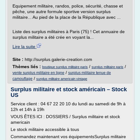
Equipement militaire, randos, police, sécurité, chasse et
pêche, une autre formule sportive version surplus
militaire... Au pied de la place de la République avec ...
Liste des surplus militaires à Paris (75) ! Cet annuaire de
surplus militaire a été crée en voyant la...
Lire la suite
Site :
http://surplus.galerie-creation.com
Thèmes liés :
/
/
boutique surplus militaire paris
surplus militaire paris
/
vente surplus militaire en ligne
surplus militaire tenue de
/
camouflage
surplus militaire americain vintage
Surplus militaire et stock américain – Stock
US
Service client : 04 67 22 20 10 du lundi au samedi de 9h à
12h et 14h à 19h
VOUS ÊTES ICI : DOSSIERS / Surplus militaire et stock
americain
Le stock militaire accessible à tous
Commandez maintenant vos équipementsSurplus militaire