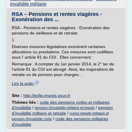
invalidite militaire
RSA – Pensions et rentes viagères -
Exonération des ...
RSA - Pensions et rentes viagères - Exonération des
pensions de vieillesse et de retraite
1
Diverses mesures législatives exonèrent certaines
allocations ou prestations. Ces mesures sont codifiées
sous l' article 81 du CGI . Elles concernent :
Remarque : A compter du 1er janvier 2014, le 2° ter de
l'article 81 du CGI est abrogé. Ainsi, les majorations de
retraite ou de pension pour charges...
Lire la suite
Site :
http://bofip.impots.gouv.fr
Thèmes liés :
code des pensions civiles et militaires
d'invalidite
/
/
pension
pension d'invalidite militaire et impots
d'invalidite militaire et retraite
/
cumul retraite militaire et
/
code des pensions militaires
pension d'invalidite civile
d'invalidite