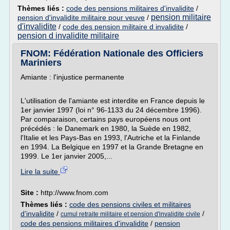
Thèmes liés :
code des pensions militaires d'invalidite
/
pension militaire
pension d'invalidite militaire pour veuve
/
d'invalidite
/
code des pension militaire d invalidite
/
pension d invalidite militaire
FNOM: Fédération Nationale des Officiers
Mariniers
Amiante : l'injustice permanente
L'utilisation de l'amiante est interdite en France depuis le
1er janvier 1997 (loi n° 96-1133 du 24 décembre 1996).
Par comparaison, certains pays européens nous ont
précédés : le Danemark en 1980, la Suède en 1982,
l'Italie et les Pays-Bas en 1993, l'Autriche et la Finlande
en 1994. La Belgique en 1997 et la Grande Bretagne en
1999. Le 1er janvier 2005,...
Lire la suite
Site :
http://www.fnom.com
Thèmes liés :
code des pensions civiles et militaires
d'invalidite
/
/
cumul retraite militaire et pension d'invalidite civile
code des pensions militaires d'invalidite
/
pension