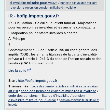
d'invalidite militaire pour veuve
/
pension d'invalidite militaire
/
reversion
reversion pension militaire d invalidite
IR - bofip.impots.gouv.fr
IR - Liquidation - Calcul du quotient familial - Majorations
pour les personnes invalides et les anciens combattants
I. Majoration pour enfants invalides à charge
A. Principe
1
Conformément au 2 de l' article 195 du code général des
impôts (CGI) , les enfants titulaires de la carte d'invalidité
prévue à l' article L. 241-3 du code de l'action sociale et des
familles (CASF) ouvrent droit...
Lire la suite
Site :
http://bofip.impots.gouv.fr
Thèmes liés :
code des pensions civiles et militaires de retraites
/
code des pensions civiles et militaires d'invalidite
/
art. l'28
code des pensions militaires d'invalidite
/
pension
d'invalidite militaire pour veuve
/
pension d'invalidite militaire et
impots