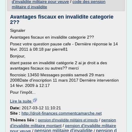
d'invalidite militaire pour veuve
/
code des pension
militaire d invalidite
Avantages fiscaux en invalidite categorie
2??
Signaler
Avantages fiscaux en invalidite categorie 2??
Posez votre question pause cafe - Dernière réponse le 14
févr. 2011 à 08:18 par pierre81
Bonjour,
étant passe en invalidité catégorie 2 ai je droit a des
avantages fiscaux ou autres?? merci
flocroisic 13450 Messages postés samedi 29 mars
2008Date d'inscription 11 mars 2017 Dernière intervention
14 févr. 2009 à 12:17
Pour l'impôt...
Lire la suite
Date:
2017-03-12 11:10:21
Site :
http://droit-finances.commentcamarche.net
Thèmes liés :
/
pension
pension d'invalidite militaire et impots
d'invalidite militaire montant
/
pension d'invalidite militaire
pension militaire d'invalidite
pension d
pour veuve
/
/