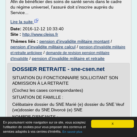
Afin de bénéficier des soins de santé servis dans le cadre
du régime universel, l'assuré doit s'inscrire auprès du
Service...
Lire la suite
Date:
2016-12-12 10:33:40
Site :
http://www.cleiss.fr
Thèmes liés :
pension d'invalidite militaire montant
/
pension d'invalidite militaire calcul
/
pension d'invalidite militaire
/
et retraite anticipee
demande de revision pension militaire
/
pension d'invalidite militaire et retraite
d'invalidite
DOSSIER RETRAITE - sne-csen.net
SITUATION DU FONCTIONNAIRE SOLLICITANT SON
ADMISSION À LA RETRAITE
(Cochez les cases correspondantes)
SITUATION DE FAMILLE :
Célibataire dossier du SNE Marié (e) dossier du SNE Veuf
(ve)dossier du SNE Divorcé (e) SNE
NOMBRE D'ENFANTS :
En poursuivant votre navigation sur ce site, vous acceptez
Légitimes dossier du SNE Naturelsdossier du SNE
X
l'utilisation de cookies pour vous proposer des contenus et
Adoptifs dossier du SNE Issus d'un mariage précédent
services adaptés à vos centres d'intérêts.
En savoir plus
dossier du SNE