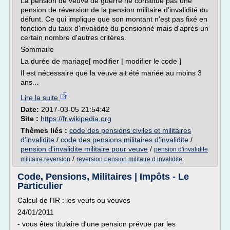
La pension de veuve de guerre ne constitue pas une
pension de réversion de la pension militaire d'invalidité du
défunt. Ce qui implique que son montant n'est pas fixé en
fonction du taux d'invalidité du pensionné mais d'après un
certain nombre d'autres critères.
Sommaire
La durée de mariage[ modifier | modifier le code ]
Il est nécessaire que la veuve ait été mariée au moins 3
ans...
Lire la suite
Date:
2017-03-05 21:54:42
Site :
https://fr.wikipedia.org
Thèmes liés :
code des pensions civiles et militaires
d'invalidite
/
code des pensions militaires d'invalidite
/
pension d'invalidite militaire pour veuve
/
pension d'invalidite
/
militaire reversion
reversion pension militaire d invalidite
Code, Pensions, Militaires | Impôts - Le
Particulier
Calcul de l'IR : les veufs ou veuves
24/01/2011
- vous êtes titulaire d'une pension prévue par les