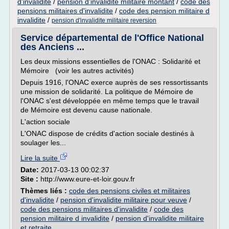
d'invalidite
/
pension d'invalidite militaire montant
/
code des
pensions militaires d'invalidite
/
code des pension militaire d
invalidite
/
pension d'invalidite militaire reversion
Service départemental de l'Office National
des Anciens ...
Les deux missions essentielles de l'ONAC : Solidarité et
Mémoire (voir les autres activités)
Depuis 1916, l'ONAC exerce auprès de ses ressortissants
une mission de solidarité. La politique de Mémoire de
l'ONAC s'est développée en même temps que le travail
de Mémoire est devenu cause nationale.
L'action sociale
L'ONAC dispose de crédits d'action sociale destinés à
soulager les...
Lire la suite
Date:
2017-03-13 00:02:37
Site :
http://www.eure-et-loir.gouv.fr
Thèmes liés :
code des pensions civiles et militaires
d'invalidite
/
pension d'invalidite militaire pour veuve
/
code des pensions militaires d'invalidite
/
code des
pension militaire d invalidite
/
pension d'invalidite militaire
et retraite