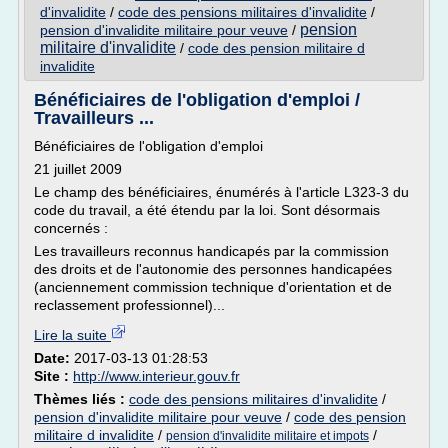
d'invalidite
/
code des pensions militaires d'invalidite
/
pension
pension d'invalidite militaire pour veuve
/
militaire d'invalidite
/
code des pension militaire d
invalidite
Bénéficiaires de l'obligation d'emploi /
Travailleurs ...
Bénéficiaires de l'obligation d'emploi
21 juillet 2009
Le champ des bénéficiaires, énumérés à l'article L323-3 du
code du travail, a été étendu par la loi. Sont désormais
concernés :
Les travailleurs reconnus handicapés par la commission
des droits et de l'autonomie des personnes handicapées
(anciennement commission technique d'orientation et de
reclassement professionnel)...
Lire la suite
Date:
2017-03-13 01:28:53
Site :
http://www.interieur.gouv.fr
Thèmes liés :
code des pensions militaires d'invalidite
/
pension d'invalidite militaire pour veuve
/
code des pension
militaire d invalidite
/
/
pension d'invalidite militaire et impots