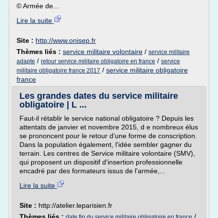
© Armée de...
Lire la suite
Site :
http://www.onisep.fr
Thèmes liés :
service militaire volontaire
/
service militaire
/
/
adapte
retour service militaire obligatoire en france
service
/
service militaire obligatoire
militaire obligatoire france 2017
france
Les grandes dates du service militaire
obligatoire | L ...
Faut-il rétablir le service national obligatoire ? Depuis les
attentats de janvier et novembre 2015, d e nombreux élus
se prononcent pour le retour d'une forme de conscription.
Dans la population également, l'idée sembler gagner du
terrain. Les centres de Service militaire volontaire (SMV),
qui proposent un dispositif d'insertion professionnelle
encadré par des formateurs issus de l'armée,...
Lire la suite
Site :
http://atelier.leparisien.fr
Thèmes liés :
/
date fin du service militaire obligatoire en france