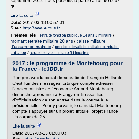
septembre 2012, nous passons la parole à l'un de ceux
qui...
Lire la suite
Date:
2017-03-13 00:57:31
Site :
http://www.evous.fr
Thèmes liés :
/
retraite fonction publique 14 ans 1 militaire
montant retraite militaire 20 ans
/
caisse militaire
d'assurance maladie
/
pension d'invalidite militaire et retraite
/
anticipee
retraite service militaire 5 trimestres
2017 : le programme de Montebourg pour
la France - leJDD.fr
Rompre avec la social-démocratie de François Hollande.
C'est l'un des messages forts que compte adresser
l'ancien ministre de l'Economie Arnaud Montebourg
dimanche après-midi à Frangy-en-Bresse, lieu
d'officialisation de son entrée dans la course à la
présidentielle . Pour y parvenir, le candidat Montebourg
compte s'appuyer sur un projet, intitulé "projet France".
Un corpus de 25...
Lire la suite
Date:
2017-03-13 01:09:03
Site :
http://www.lejdd.fr