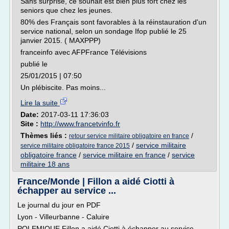
Sans surprise, ce souhait est bien plus fort chez les
seniors que chez les jeunes.
80% des Français sont favorables à la réinstauration d'un
service national, selon un sondage Ifop publié le 25
janvier 2015. ( MAXPPP)
franceinfo avec AFPFrance Télévisions
publié le
25/01/2015 | 07:50
Un plébiscite. Pas moins...
Lire la suite
Date:
2017-03-11 17:36:03
Site :
http://www.francetvinfo.fr
Thèmes liés :
/
retour service militaire obligatoire en france
/
service militaire
service militaire obligatoire france 2015
obligatoire france
/
service militaire en france
/
service
militaire 18 ans
France/Monde | Fillon a aidé Ciotti à
échapper au service ...
Le journal du jour en PDF
Lyon - Villeurbanne - Caluire
POLEMIQUE Fillon a aidé Ciotti à échapper au service