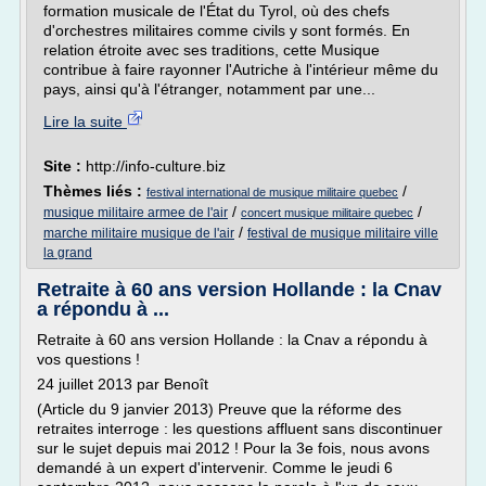
formation musicale de l'État du Tyrol, où des chefs
d'orchestres militaires comme civils y sont formés. En
relation étroite avec ses traditions, cette Musique
contribue à faire rayonner l'Autriche à l'intérieur même du
pays, ainsi qu'à l'étranger, notamment par une...
Lire la suite
Site :
http://info-culture.biz
Thèmes liés :
/
festival international de musique militaire quebec
/
/
musique militaire armee de l'air
concert musique militaire quebec
/
marche militaire musique de l'air
festival de musique militaire ville
la grand
Retraite à 60 ans version Hollande : la Cnav
a répondu à ...
Retraite à 60 ans version Hollande : la Cnav a répondu à
vos questions !
24 juillet 2013 par Benoît
(Article du 9 janvier 2013) Preuve que la réforme des
retraites interroge : les questions affluent sans discontinuer
sur le sujet depuis mai 2012 ! Pour la 3e fois, nous avons
demandé à un expert d'intervenir. Comme le jeudi 6