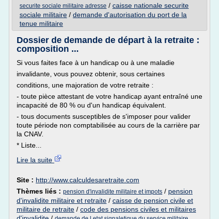
/
caisse nationale securite
securite sociale militaire adresse
sociale militaire
/
demande d'autorisation du port de la
tenue militaire
Dossier de demande de départ à la retraite :
composition ...
Si vous faites face à un handicap ou à une maladie
invalidante, vous pouvez obtenir, sous certaines
conditions, une majoration de votre retraite :
- toute pièce attestant de votre handicap ayant entraîné une
incapacité de 80 % ou d'un handicap équivalent.
- tous documents susceptibles de s'imposer pour valider
toute période non comptabilisée au cours de la carrière par
la CNAV.
* Liste...
Lire la suite
Site :
http://www.calculdesaretraite.com
Thèmes liés :
/
pension
pension d'invalidite militaire et impots
d'invalidite militaire et retraite
/
caisse de pension civile et
militaire de retraite
/
code des pensions civiles et militaires
d'invalidite
/
demande de l etat signaletique du service militaire