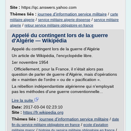
Site :
https://qc.answers.yahoo.com
Thèmes liés :
journee d'information service militaire
/
carte
/
/
militaire algerie
service militaire algerie dispense
service militaire
/
algerie
retour service militaire obligatoire en france
Appelé du contingent lors de la guerre
d'Algérie — Wikipédia
Appelé du contingent lors de la guerre d'Algérie
Un article de Wikipédia, l'encyclopédie libre.
1er novembre 1954
. Officiellement, pour la France, il n'était alors pas
question de parler de guerre d'Algérie, mais d'opérations
de « maintien de l'ordre » ou de « pacification ».
La rébellion indépendantiste algérienne qui n'employait
pas les méthodes d'une guerre conventionnelle...
Lire la suite
Date:
2017-03-04 02:23:10
Site :
https://fr.wikipedia.org
Thèmes liés :
journee d'information service militaire
/
date
/
fin du service militaire obligatoire en france
ecole d'aviation
/
/
militaire maroc
histoire du service militaire obligatoire en france