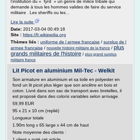
l'institution du « fyrd » un genre de milice tribale qui
demande à tous les hommes valides de faire du service
militaire . Les sheriffs ou les...
Lire la suite
Date:
2017-03-04 00:49:18
Site :
https://fr.wikipedia.org
Thèmes liés :
uniforme de l armee francaise
/
surplus de l
plus
armee francaise
/
/
nouvelle histoire militaire de la france
grands militaires de l'histoire
/
plus grand surplus
militaire france
Lit Picot en aluminium Mil-Tec - Welkit
Son armature en aluminium et sa toile en polyester en
fond un lit picot plus léger que son ancêtre en bois et
coton. Livré dans son sac de transport avec bretelles, il
est proposé dans des coloris variables selon arrivage.
59,99 EUR
95 x 21 x 10 cm (replié)
Longueur totale
1.90m long x 65 large x 44 cm de haut
Note moyenne des clients :
1 client a noté cet article.