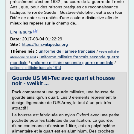
précisément c'est en 1632 , au cours de la guerre de Trente
Ans , que, pour des raisons pratiques de reconnaissance
tactique, le roi de Suède , Gustave-Adolphe , eut à son tour
l'idée de doter ses unités d'une couleur distinctive afin de
mieux les repérer sur le champ de...
Lire la suite
Date:
2017-03-04 01:22:29
Site :
https://fr.m.wikipedia.org
Thèmes liés :
uniforme de l armee francaise
/
veste militaire
/
uniforme militaire francais seconde guerre
allemagne de l'est
mondiale
/
uniforme militaire seconde guerre mondiale
/
uniforme militaire francais 1914
Gourde US Mil-Tec avec quart et housse
noir - Welkit ...
Pack comprenant une gourde militaire, une housse de
gourde ainsi qu'un quart. Les 3 éléments reprennent le
design légendaire de l'US Army, le tout à un prix très
attractif !
La housse est fabriquée en nylon Oxford avec une petite
pochette pour les tablettes de purification. La gourde,
d'une contenance d'environ 1 litre, est en polyéthylène
alimentaire et le quart est en aluminium. Des crochets