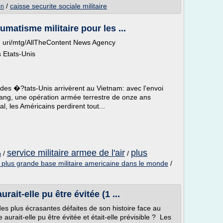
/
caisse securite sociale militaire
on
umatisme militaire pour les ...
1, uri/mtg/AllTheContent News Agency
 Etats-Unis
des �?tats-Unis arrivèrent au Vietnam: avec l'envoi
ang, une opération armée terrestre de onze ans
, les Américains perdirent tout...
service militaire armee de l'air
plus
/
/
m
a plus grande base militaire americaine dans le monde
/
rait-elle pu être évitée (1 ...
des plus écrasantes défaites de son histoire face au
 aurait-elle pu être évitée et était-elle prévisible ? Les