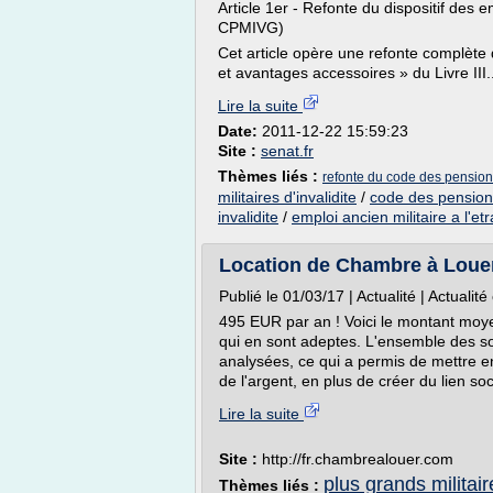
Article 1er - Refonte du dispositif des em
CPMIVG)
Cet article opère une refonte complète d
et avantages accessoires » du Livre III..
Lire la suite
Date:
2011-12-22 15:59:23
Site :
senat.fr
Thèmes liés :
refonte du code des pensions 
militaires d'invalidite
/
code des pensions 
invalidite
/
emploi ancien militaire a l'et
Location de Chambre à Loue
Publié le 01/03/17 | Actualité | Actuali
495 EUR par an ! Voici le montant moye
qui en sont adeptes. L'ensemble des
analysées, ce qui a permis de mettre 
de l'argent, en plus de créer du lien soci
Lire la suite
Site :
http://fr.chambrealouer.com
plus grands militaire
Thèmes liés :