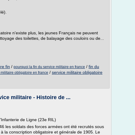
lé).
gatoire n'existe plus, les jeunes Français ne peuvent
ttoyage des toilettes, de balayage des couloirs ou de...
re fin
/
/
fin du
pourquoi la fin du service militaire en france
/
service militaire obligatoire
 militaire obligatoire en france
ce militaire - Histoire de ...
Infanterie de Ligne (23e RIL)
46 les soldats des forces armées ont été recrutés sous
 à la conscription obligatoire et générale de 1905. Le