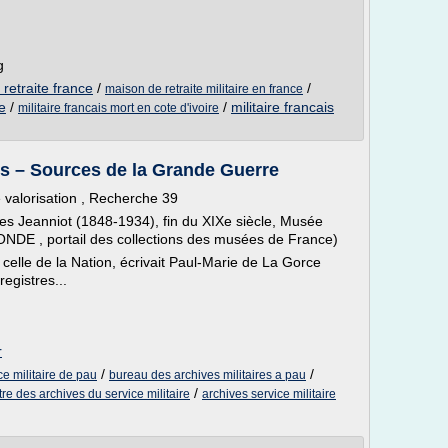
g
e retraite france
/
/
maison de retraite militaire en france
re
/
/
militaire francais
militaire francais mort en cote d'ivoire
es – Sources de la Grande Guerre
 valorisation , Recherche 39
ges Jeanniot (1848-1934), fin du XIXe siècle, Musée
NDE , portail des collections des musées de France)
 celle de la Nation, écrivait Paul-Marie de La Gorce
egistres...
r
/
/
ce militaire de pau
bureau des archives militaires a pau
/
tre des archives du service militaire
archives service militaire