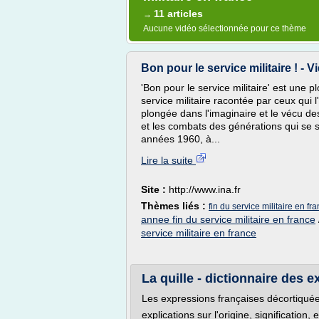
11 articles
→
Aucune vidéo sélectionnée pour ce thème
Bon pour le service militaire ! - Vi
'Bon pour le service militaire' est une 
service militaire racontée par ceux qui l
plongée dans l'imaginaire et le vécu d
et les combats des générations qui se 
années 1960, à...
Lire la suite
Site :
http://www.ina.fr
Thèmes liés :
fin du service militaire en fr
annee fin du service militaire en france
service militaire en france
La quille - dictionnaire des e
Les expressions françaises décortiqué
explications sur l'origine, signification