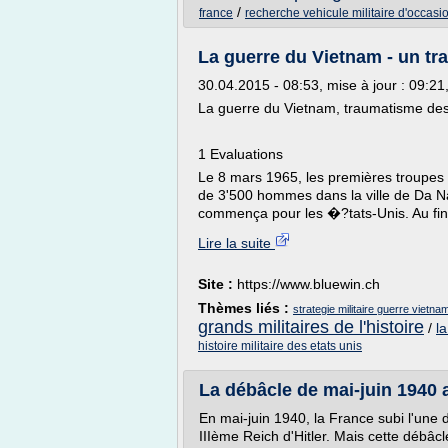
/
france
recherche vehicule militaire d'occasi
La guerre du Vietnam - un tra
30.04.2015 - 08:53, mise à jour : 09:2
La guerre du Vietnam, traumatisme des
1 Evaluations
Le 8 mars 1965, les premières troupes 
de 3'500 hommes dans la ville de Da N
commença pour les �?tats-Unis. Au final
Lire la suite
Site :
https://www.bluewin.ch
Thèmes liés :
strategie militaire guerre vietna
grands militaires de l'histoire
/
l
histoire militaire des etats unis
La débâcle de mai-juin 1940 au
En mai-juin 1940, la France subi l'une 
IIIème Reich d'Hitler. Mais cette débâcle