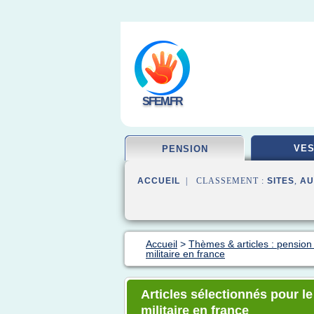
SFEM.FR
VES
PENSION
ACCUEIL
| CLASSEMENT :
SITES
,
AU
Accueil
>
Thèmes & articles : pension 
militaire en france
Articles sélectionnés pour le
militaire en france