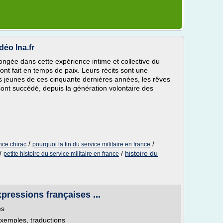
déo Ina.fr
plongée dans cette expérience intime et collective du
'ont fait en temps de paix. Leurs récits sont une
es jeunes de ces cinquante dernières années, les rêves
sont succédé, depuis la génération volontaire des
/
/
ance chirac
pourquoi la fin du service militaire en france
/
/
histoire du
petite histoire du service militaire en france
xpressions françaises ...
es
, exemples, traductions