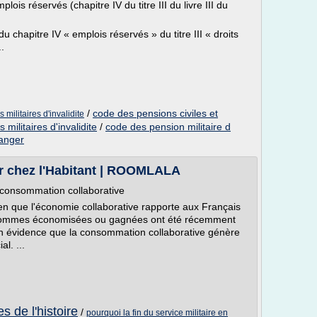
plois réservés (chapitre IV du titre III du livre III du
u chapitre IV « emplois réservés » du titre III « droits
.
/
code des pensions civiles et
militaires d'invalidite
militaires d'invalidite
/
code des pension militaire d
ranger
r chez l'Habitant | ROOMLALA
té consommation collaborative
n que l'économie collaborative rapporte aux Français
 sommes économisées ou gagnées ont été récemment
en évidence que la consommation collaborative génère
al. ...
s de l'histoire
/
pourquoi la fin du service militaire en