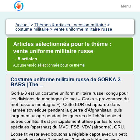
Menu
Accueil
>
Thèmes & articles : pension militaire
>
costume militaire
>
vente uniforme militaire russe
Articles sélectionnés pour le thème :
vente uniforme militaire russe
5 articles
→
Aucune vidéo sélectionnée pour ce thème
Costume uniforme militaire russe de GORKA-3
BARS | The ...
Gorka-3 est un costume uniform militaire russe, conçu pour
les divisions de montagne (le mot « Gorka » provenance du
mot russe « montagne »). Cette EDR est apparue dans
l'armée soviétique pendant la guerre d'Afghanistan, puis
largement usage pendant les guerres de Tchétchénie et
autres conflits. Il est principalement utilisé par les forces
spéciales (spetsnaz) du MVD, FSB, VDV (airborne), GRU.
Loose fit veste avec boutons a réglable capot avec un petit
pic, poches velcro 2 manches, 2 poches latérales avec