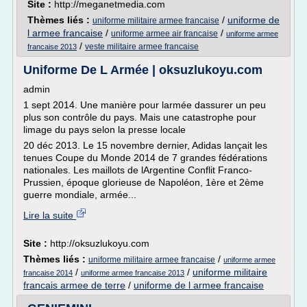
Site :
http://meganetmedia.com
Thèmes liés :
/
uniforme de
uniforme militaire armee francaise
l armee francaise
/
/
uniforme armee air francaise
uniforme armee
/
veste militaire armee francaise
francaise 2013
Uniforme De L Armée | oksuzlukoyu.com
admin
1 sept 2014. Une manière pour larmée dassurer un peu
plus son contrôle du pays. Mais une catastrophe pour
limage du pays selon la presse locale
20 déc 2013. Le 15 novembre dernier, Adidas lançait les
tenues Coupe du Monde 2014 de 7 grandes fédérations
nationales. Les maillots de lArgentine Conflit Franco-
Prussien, époque glorieuse de Napoléon, 1ère et 2ème
guerre mondiale, armée...
Lire la suite
Site :
http://oksuzlukoyu.com
Thèmes liés :
/
uniforme militaire armee francaise
uniforme armee
/
/
uniforme militaire
francaise 2014
uniforme armee francaise 2013
francais armee de terre
/
uniforme de l armee francaise