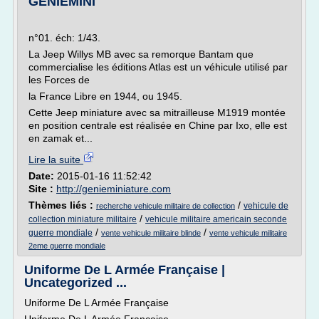
GENIEMINI
n°01. éch: 1/43.
La Jeep Willys MB avec sa remorque Bantam que
commercialise les éditions Atlas est un véhicule utilisé par
les Forces de
la France Libre en 1944, ou 1945.
Cette Jeep miniature avec sa mitrailleuse M1919 montée
en position centrale est réalisée en Chine par Ixo, elle est
en zamak et...
Lire la suite
Date:
2015-01-16 11:52:42
Site :
http://genieminiature.com
Thèmes liés :
/
vehicule de
recherche vehicule militaire de collection
/
collection miniature militaire
vehicule militaire americain seconde
/
/
guerre mondiale
vente vehicule militaire blinde
vente vehicule militaire
2eme guerre mondiale
Uniforme De L Armée Française |
Uncategorized ...
Uniforme De L Armée Française