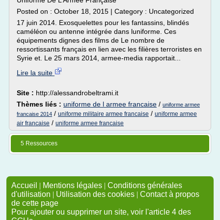
Uniforme De L Armée Française
Posted on : October 18, 2015 | Category : Uncategorized
17 juin 2014. Exosquelettes pour les fantassins, blindés
caméléon ou antenne intégrée dans luniforme. Ces
équipements dignes des films de Le nombre de
ressortissants français en lien avec les filières terroristes en
Syrie et. Le 25 mars 2014, armee-media rapportait...
Lire la suite
Site :
http://alessandrobeltrami.it
Thèmes liés :
uniforme de l armee francaise
/
uniforme armee
/
/
uniforme militaire armee francaise
uniforme armee
francaise 2014
/
air francaise
uniforme armee francaise
5 Ressources
Accueil
|
Mentions légales
|
Conditions générales
d'utilisation
|
Utilisation des cookies
|
Contact à propos
de cette page
Pour ajouter ou supprimer un site, voir l'article 4 des