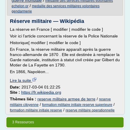
guerre mondiale
/
medaille des services militaires volontaires
/
echelon or
medaille des services militaires volontaires
gendarmerie
Réserve militaire — Wikipédia
La réserve en France [ modifier | modifier le code ]
Voir ici l'article concernant la réserve de la Police Nationale
Historique[ modifier | modifier le code ]
En France, la réserve militaire apparaît après la guerre
franco-allemande de 1870 . Elle est destinée à remplacer la
Garde nationale, institution à statut civil créée par Gilbert du
Motier de La Fayette en 1790.
En 1866, Napoléon...
Lire la suite
Date:
2017-03-04 01:22:25
Site :
https://fr.wikipedia.org
Thèmes liés :
reserve militaire armee de terre
/
reserve
/
/
militaire citoyenne
formation militaire initiale reserve superieure
/
formation militaire initiale reserve
reserve militaire operationnelle
3 Ressources