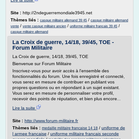
Lire la suite
Site :
http://2ndeguerremondiale3945.net
Thèmes liés :
/
casque militaire allemand 39 45
casque militaire allemand
/
/
/
vente
vente casque militaire ancien
uniforme militaire francais 39 45
casque militaire allemand
La Croix de guerre, 14/18, 39/45, TOE -
Forum Militaire
La Croix de guerre, 14/18, 39/45, TOE
Bienvenue sur Forum Militaire
Inscrivez-vous pour avoir accès à l'ensemble des
fonctionnalités du forum. Une fois enregistré et connecté,
vous serez en mesure de contribuer en publiant vos
propres questions ou en répondant à un sujet existant.
Vous serez en mesure de personnaliser votre profil,
recevoir des points de réputation, et bien plus encore...
Lire la suite
Site :
http://www.forum-militaire.fr
Thèmes liés :
/
uniforme de
medaille militaire francaise 14 18
l armee francaise
/
uniforme militaire francais seconde