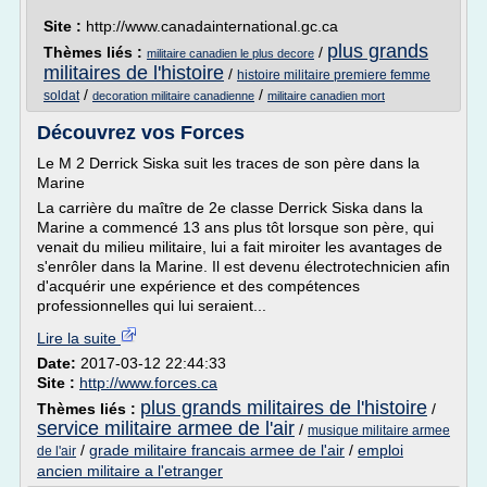
Site :
http://www.canadainternational.gc.ca
plus grands
Thèmes liés :
/
militaire canadien le plus decore
militaires de l'histoire
/
histoire militaire premiere femme
/
/
soldat
decoration militaire canadienne
militaire canadien mort
Découvrez vos Forces
Le M 2 Derrick Siska suit les traces de son père dans la
Marine
La carrière du maître de 2e classe Derrick Siska dans la
Marine a commencé 13 ans plus tôt lorsque son père, qui
venait du milieu militaire, lui a fait miroiter les avantages de
s'enrôler dans la Marine. Il est devenu électrotechnicien afin
d'acquérir une expérience et des compétences
professionnelles qui lui seraient...
Lire la suite
Date:
2017-03-12 22:44:33
Site :
http://www.forces.ca
plus grands militaires de l'histoire
Thèmes liés :
/
service militaire armee de l'air
/
musique militaire armee
/
grade militaire francais armee de l'air
/
emploi
de l'air
ancien militaire a l'etranger