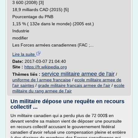
3 600 (2008) [3]
18,9 milliards CAD (2015) [5]
Pourcentage du PNB
1,15 % ( 132e dans le monde) (2005 est.)
Industrie
modifier
Les Forces armées canadiennes (FAC ;...
Lire la suite
Date:
2017-03-07 21:04:40
Site :
https://fr.wikipedia.org
service militaire armee de l'air
Thèmes liés :
/
uniforme de l armee francaise
/
ecole militaire armee de
l'air saintes
/
grade militaire francais armee de l'air
/
ecole
militaire du rang armee de l'air
Un militaire dépose une requête en recours
collectif ...
Un militaire canadien qui a perdu plus de 72 000$ en
devant vendre sa maison vient de déposer une poursuite
en recours collectif accusant le gouvernement fédéral
canadien d'avoir refusé une compensation pleine et entière
à des dizaines de membres des Forces canadiennes qui