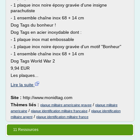
- 1 plaque inox noire époxy gravée d'une insigne
parachutiste
- 1 ensemble chaîne inox 68 + 14 cm
Dog Tags du bonheur !
Dog Tags en acier inoxydable dont :
- 1 plaque inox mat embossable
- 1 plaque inox noire époxy gravée d'un motif "Bonheur"
- 1 ensemble chaîne inox 68 + 14 cm
Dog Tags World War 2
9,94 EUR
Les plaques...
Lire la suite
Site :
http://www.monidtag.com
Thèmes liés :
/
plaque militaire americaine gravee
plaque militaire
/
/
americaine
plaque identification militaire francaise
plaque identification
/
militaire argent
plaque identification militaire france
11 Ressources