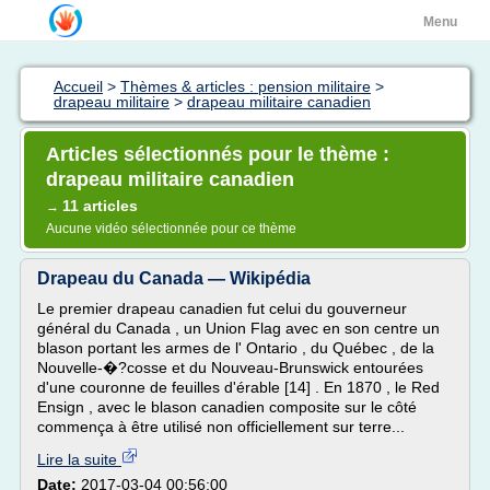
Menu
Accueil
>
Thèmes & articles : pension militaire
>
drapeau militaire
>
drapeau militaire canadien
Articles sélectionnés pour le thème :
drapeau militaire canadien
11 articles
→
Aucune vidéo sélectionnée pour ce thème
Drapeau du Canada — Wikipédia
Le premier drapeau canadien fut celui du gouverneur
général du Canada , un Union Flag avec en son centre un
blason portant les armes de l' Ontario , du Québec , de la
Nouvelle-�?cosse et du Nouveau-Brunswick entourées
d'une couronne de feuilles d'érable [14] . En 1870 , le Red
Ensign , avec le blason canadien composite sur le côté
commença à être utilisé non officiellement sur terre...
Lire la suite
Date:
2017-03-04 00:56:00