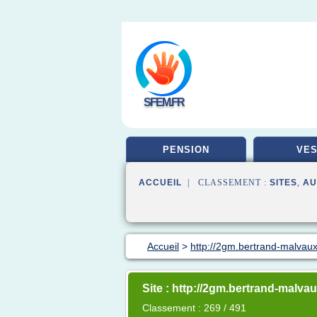
SFEM.FR
PENSION
VES
ACCUEIL
| CLASSEMENT :
SITES
,
AU
Accueil
>
http://2gm.bertrand-malvau
Site : http://2gm.bertrand-malva
Classement : 269 / 491